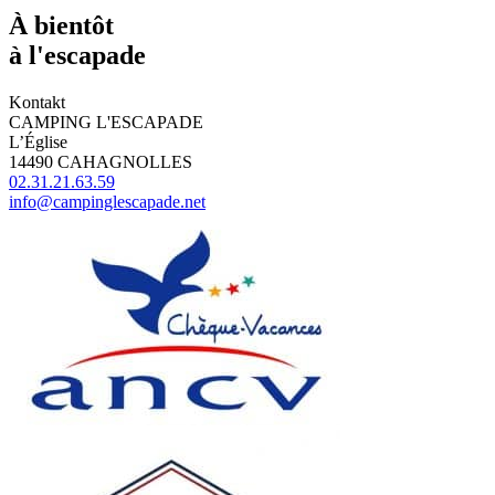
À bientôt
à l'escapade
Kontakt
CAMPING L'ESCAPADE
L’Église
14490 CAHAGNOLLES
02.31.21.63.59
info@campinglescapade.net