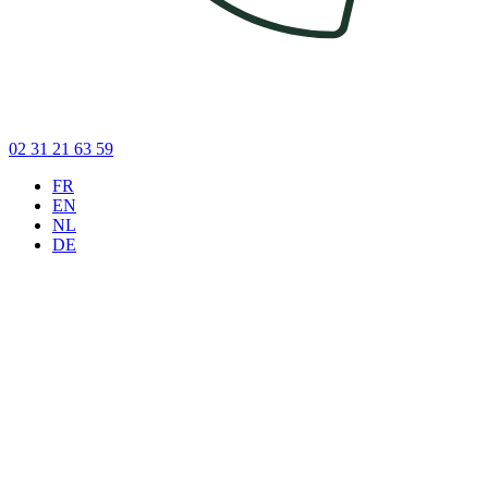
02 31 21 63 59
FR
EN
NL
DE