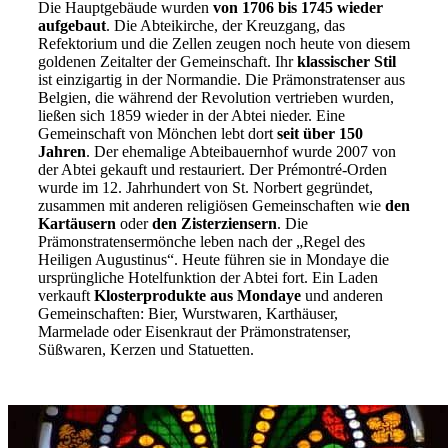
Die Hauptgebäude wurden
von 1706 bis 1745 wieder
aufgebaut
. Die Abteikirche, der Kreuzgang, das
Refektorium und die Zellen zeugen noch heute von diesem
goldenen Zeitalter der Gemeinschaft. Ihr
klassischer Stil
ist einzigartig in der Normandie. Die Prämonstratenser aus
Belgien, die während der Revolution vertrieben wurden,
ließen sich 1859 wieder in der Abtei nieder. Eine
Gemeinschaft von Mönchen lebt dort
seit über 150
Jahren
. Der ehemalige Abteibauernhof wurde 2007 von
der Abtei gekauft und restauriert. Der Prémontré-Orden
wurde im 12. Jahrhundert von St. Norbert gegründet,
zusammen mit anderen religiösen Gemeinschaften wie
den
Kartäusern
oder
den Zisterziensern
. Die
Prämonstratensermönche leben nach der „Regel des
Heiligen Augustinus“. Heute führen sie in Mondaye die
ursprüngliche Hotelfunktion der Abtei fort. Ein Laden
verkauft
Klosterprodukte aus Mondaye
und anderen
Gemeinschaften: Bier, Wurstwaren, Karthäuser,
Marmelade oder Eisenkraut der Prämonstratenser,
Süßwaren, Kerzen und Statuetten.