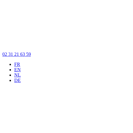
02 31 21 63 59
FR
EN
NL
DE