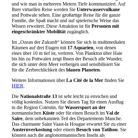
und wie man in mehreren Metern Tiefe kommuniziert. Auf
Ihrer virtuellen Reise werden Sie
Unterwasservulkane
und Pottwale sehen. Eine großartige Reise für die ganze
Familie, die Spaß macht und auf spielerische Weise das
Wissen erweitert. Diese Attraktion ist für
Personen mit
eingeschränkter Mobilität
zugänglich.
Im „Ozean der Zukunft“ können Sie sich in multimedialen
Räumen auf drei Etagen mit
17 Aquarien
, von denen
eines über 10 m tief ist, verirren. Von Plankton über Haie
bis hin zu Pottwalen zeigt Ihnen der Besuch alle Wunder,
die sich unter dem Meer verbergen und sensibilisiert Sie
für die Zerbrechlichkeit des
blauen Planeten
.
Weitere Informationen über
La Cité de la Mer
finden Sie
HIER
.
Die
Nationalstraße 13
ist sehr leicht zu erreichen und
völlig kostenlos. Nutzen Sie diesen Tag für einen Ausflug
in die Region Cotentin, für
Wassersport an der
normannischen
Küste
oder für einen Besuch im
Val de
Saire
, dem unbekannten Teil des Departements Manche.
Das charmante Saint Vaast-la Hougue erwartet Sie zu einer
Austernverkostung
oder einem
Besuch von Tatihou
. Sie
können auch die anglonormannischen Inseln als