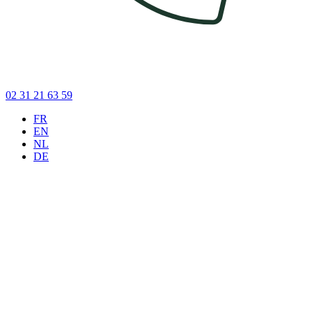
02 31 21 63 59
FR
EN
NL
DE