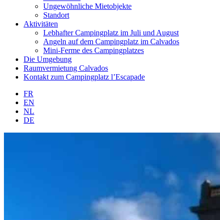
Ungewöhnliche Mietobjekte
Standort
Aktivitäten
Lebhafter Campingplatz im Juli und August
Angeln auf dem Campingplatz im Calvados
Mini-Ferme des Campingplatzes
Die Umgebung
Raumvermietung Calvados
Kontakt zum Campingplatz l’Escapade
FR
EN
NL
DE