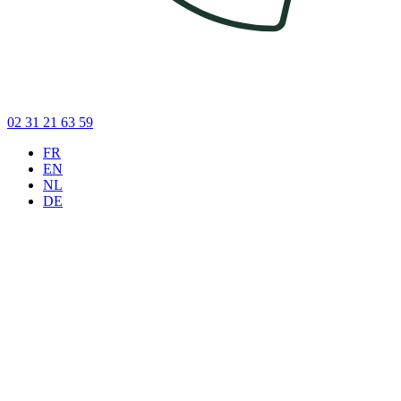
02 31 21 63 59
FR
EN
NL
DE