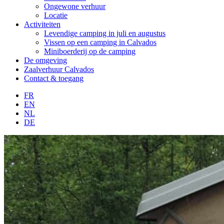
Ongewone verhuur
Locatie
Activiteiten
Levendige camping in juli en augustus
Vissen op een camping in Calvados
Miniboerderij op de camping
De omgeving
Zaalverhuur Calvados
Contact & toegang
FR
EN
NL
DE