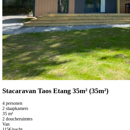
Stacaravan Taos Etang 35m² (35m²)
4 personen
2 slaapkamers
35 m²
2 doucheruimtes
Van
115€/nacht