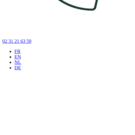
02 31 21 63 59
FR
EN
NL
DE