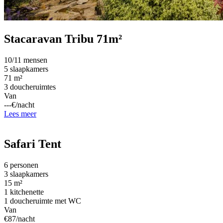
Stacaravan Tribu 71m²
10/11 mensen
5 slaapkamers
71 m²
3 doucheruimtes
Van
---€/nacht
Lees meer
Safari Tent
6 personen
3 slaapkamers
15 m²
1 kitchenette
1 doucheruimte met WC
Van
€87/nacht