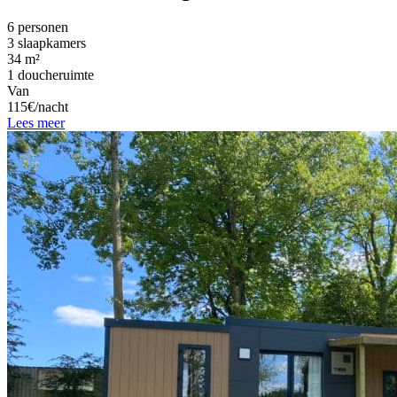
6 personen
3 slaapkamers
34 m²
1 doucheruimte
Van
115€/nacht
Lees meer