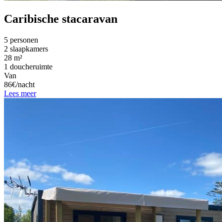
Caribische stacaravan
5 personen
2 slaapkamers
28 m²
1 doucheruimte
Van
86€/nacht
Lees meer