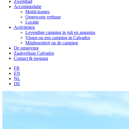
Zwembad
Accommodatie
Mobil-homes
Ongewone verhuur
Locatie
Activiteiten
Levendige camping in juli en augustus
Vissen op een camping in Calvados
Miniboerderij op de camping
De omgeving
Zaalverhuur Calvados
Contact & toegang
FR
EN
NL
DE