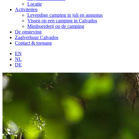
Locatie
Activiteiten
Levendige camping in juli en augustus
Vissen op een camping in Calvados
Miniboerderij op de camping
De omgeving
Zaalverhuur Calvados
Contact & toegang
EN
NL
DE