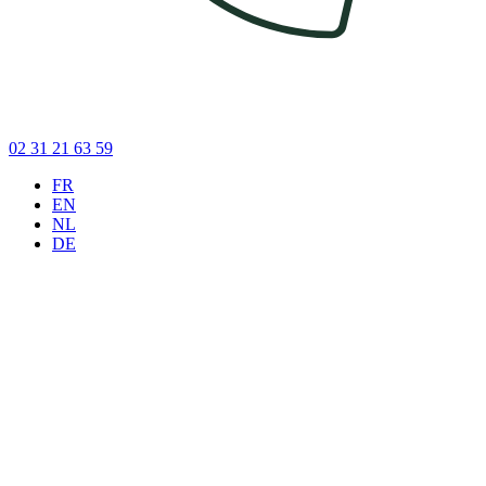
02 31 21 63 59
FR
EN
NL
DE