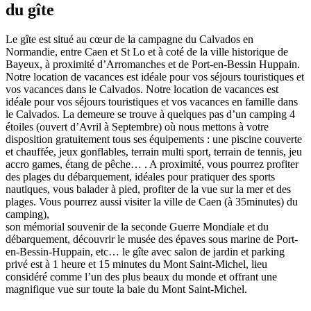
du gîte
Le gîte est situé au cœur de la campagne du Calvados en
Normandie, entre Caen et St Lo et à coté de la ville historique de
Bayeux, à proximité d’Arromanches et de Port-en-Bessin Huppain.
Notre location de vacances est idéale pour vos séjours touristiques et
vos vacances dans le Calvados. Notre location de vacances est
idéale pour vos séjours touristiques et vos vacances en famille dans
le Calvados. La demeure se trouve à quelques pas d’un camping 4
étoiles (ouvert d’Avril à Septembre) où nous mettons à votre
disposition gratuitement tous ses équipements : une piscine couverte
et chauffée, jeux gonflables, terrain multi sport, terrain de tennis, jeu
accro games, étang de pêche… . A proximité, vous pourrez profiter
des plages du débarquement, idéales pour pratiquer des sports
nautiques, vous balader à pied, profiter de la vue sur la mer et des
plages. Vous pourrez aussi visiter la ville de Caen (à 35minutes) du
camping),
son mémorial souvenir de la seconde Guerre Mondiale et du
débarquement, découvrir le musée des épaves sous marine de Port-
en-Bessin-Huppain, etc… le gîte avec salon de jardin et parking
privé est à 1 heure et 15 minutes du Mont Saint-Michel, lieu
considéré comme l’un des plus beaux du monde et offrant une
magnifique vue sur toute la baie du Mont Saint-Michel.