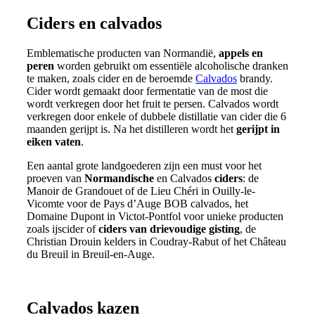
Ciders en calvados
Emblematische producten van Normandië,
appels en
peren
worden gebruikt om essentiële alcoholische dranken
te maken, zoals cider en de beroemde
Calvados
brandy.
Cider wordt gemaakt door fermentatie van de most die
wordt verkregen door het fruit te persen. Calvados wordt
verkregen door enkele of dubbele distillatie van cider die 6
maanden gerijpt is. Na het distilleren wordt het
gerijpt in
eiken vaten
.
Een aantal grote landgoederen zijn een must voor het
proeven van
Normandische
en Calvados
ciders
: de
Manoir de Grandouet of de Lieu Chéri in Ouilly-le-
Vicomte voor de Pays d’Auge BOB calvados, het
Domaine Dupont in Victot-Pontfol voor unieke producten
zoals ijscider of
ciders van drievoudige gisting
, de
Christian Drouin kelders in Coudray-Rabut of het Château
du Breuil in Breuil-en-Auge.
Calvados kazen