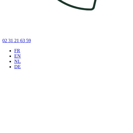
02 31 21 63 59
FR
EN
NL
DE