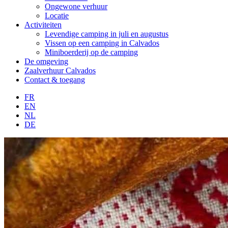
Ongewone verhuur
Locatie
Activiteiten
Levendige camping in juli en augustus
Vissen op een camping in Calvados
Miniboerderij op de camping
De omgeving
Zaalverhuur Calvados
Contact & toegang
FR
EN
NL
DE