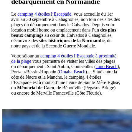
débarquement en Normandie
Le
camping 4 étoiles l’Escapade
, vous accueille du 1er
avril au 30 septembre à Cahagnolles, non loin des sites des
plages du débarquement dans le Calvados. Depuis votre
location mobil home ou emplacement dans l’un
des plus
beaux campings
au cœur du Calvados à Cahagnolles,
découvrez des
sites historiques de la Normandie
, de
notre pays et de la Seconde Guerre Mondiale.
Votre séjour au
camping 4 étoiles l’Escapade à proximité
de la plage
vous permettra de visiter les villes des plages
du débarquement : Saint Aubin, Courseulles (
Juno Beach
),
Port-en-Bessin-Huppain (
Omaha Beach
)… Situé entre la
côte de Nacre et la Manche, le camping 4 étoiles
l’Escapade est à moins d’une heure de Sainte-Mère-Eglise,
du
Mémorial de Caen
, de Bénouville (Pegasus Bridge)
ou encore de Merville Franceville (Côte Fleurie).